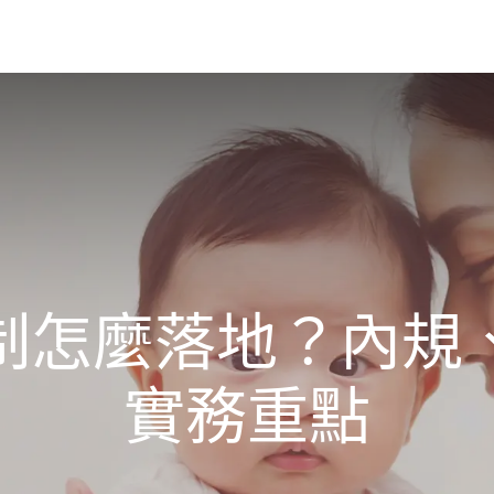
務
課程
專欄
聯繫
邀約授課
制怎麼落地？內規
實務重點