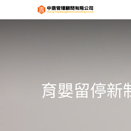
關於
服
育嬰留停新