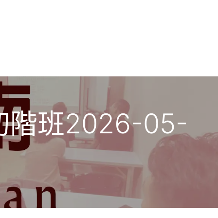
務
課程
專欄
聯繫
邀約授課
班2026-05-