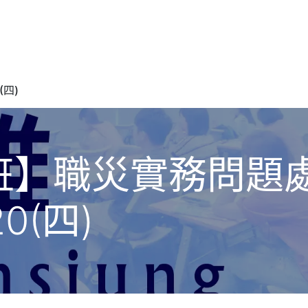
務
課程
專欄
聯繫
邀約授課
(四)
班】職災實務問題
20(四)