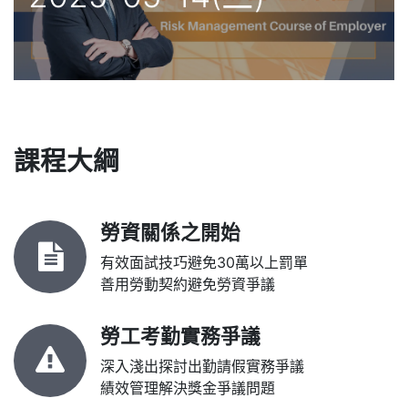
課程大綱
勞資關係之開始
有效面試技巧避免30萬以上罰單
善用勞動契約避免勞資爭議
勞工考勤實務爭議
深入淺出探討出勤請假實務爭議
績效管理解決獎金爭議問題