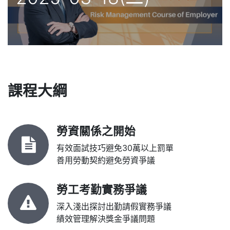
課程大綱
勞資關係之開始
有效面試技巧避免30萬以上罰單
善用勞動契約避免勞資爭議
勞工考勤實務爭議
深入淺出探討出勤請假實務爭議
績效管理解決獎金爭議問題