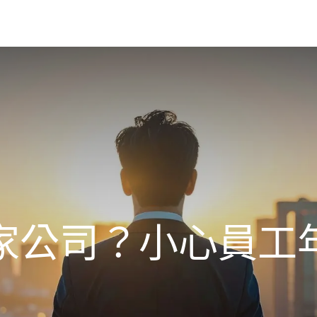
務
課程
專欄
聯繫
邀約授課
家公司？小心員工