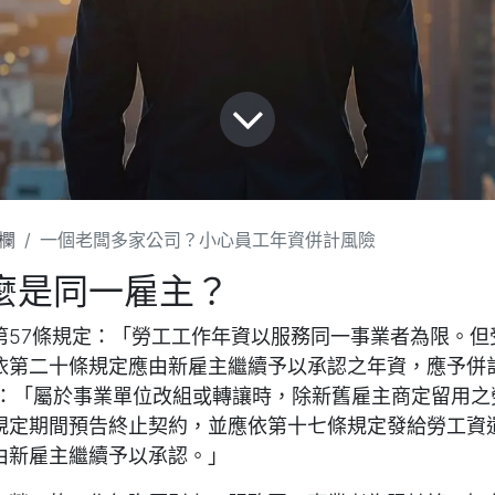
欄
一個老闆多家公司？小心員工年資併計風險
麼是同一雇主？
第57條規定：「勞工工作年資以服務同一事業者為限。但
依第二十條規定應由新雇主繼續予以承認之年資，應予併
定：「屬於事業單位改組或轉讓時，除新舊雇主商定留用之
規定期間預告終止契約，並應依第十七條規定發給勞工資
由新雇主繼續予以承認。」