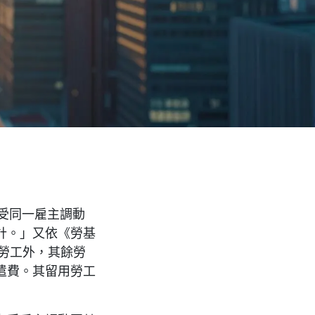
受同一雇主調動
計。」又依《勞基
勞工外，其餘勞
遣費。其留用勞工