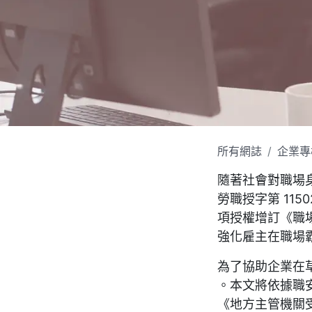
所有網誌
企業專
隨著社會對職場身
勞職授字第 1150
項授權增訂《職
強化雇主在職場
為了協助企業在
。本文將依據職安
《地方主管機關