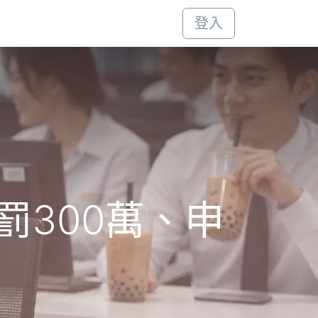
登入
罰300萬、申