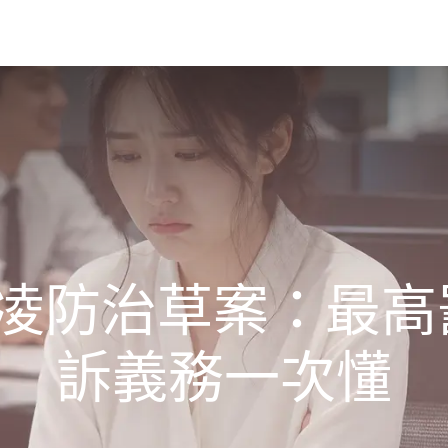
務
課程
專欄
聯繫
邀約授課
霸凌防治草案：最高
訴義務一次懂